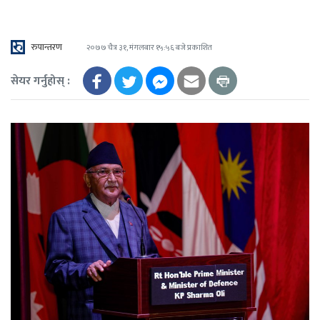
रुपान्तरण
२०७७ चैत्र ३१, मंगलबार १५:५६ बजे प्रकाशित
सेयर गर्नुहोस् :