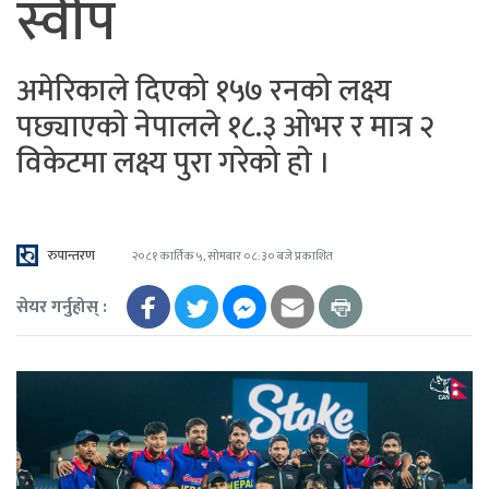
स्वीप
अमेरिकाले दिएको १५७ रनको लक्ष्य
पछ्याएकाे नेपालले १८.३ ओभर र मात्र २
विकेटमा लक्ष्य पुरा गरेको हाे ।
रुपान्तरण
२०८१ कार्तिक ५, सोमबार ०८:३० बजे प्रकाशित
सेयर गर्नुहोस् :