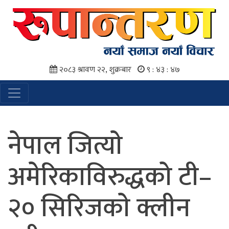
२०८३ श्रावण २२, शुक्रबार
९ : ४३ : ४८
नेपाल जित्याे
अमेरिकाविरुद्धको टी–
२० सिरिजकाे क्लीन