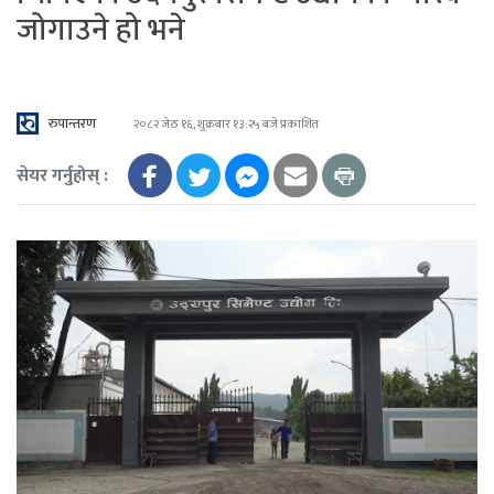
जोगाउने हो भने
रुपान्तरण
२०८२ जेठ १६, शुक्रबार १३:२५ बजे प्रकाशित
सेयर गर्नुहोस् :