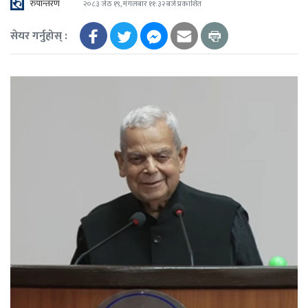
रुपान्तरण
२०८३ जेठ १९, मंगलबार ११:३२ बजे प्रकाशित
सेयर गर्नुहोस् :