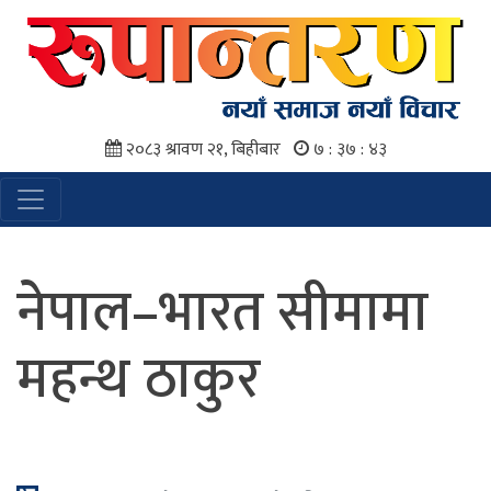
२०८३ श्रावण २१, बिहीबार
७ : ३७ : ४४
नेपाल–भारत सीमामा
महन्थ ठाकुर