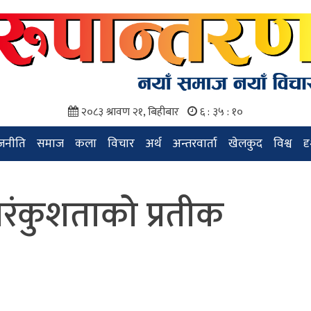
२०८३ श्रावण २१, बिहीबार
६ : ३५ : ११
जनीति
समाज
कला
विचार
अर्थ
अन्तरवार्ता
खेलकुद
विश्व
द
िरंकुशताको प्रतीक