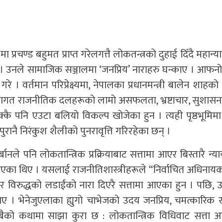
 प्रचण्ड बहुमत प्राप्त गरेलगत्तै लोकतन्त्रको दुहाई दिँदै महान्य
े । उनले सामाजिक सञ्जालमा ‘जनप्रिय’ नाराहरु घन्काए । आफ
 वर्तमान परिप्रेक्ष्यमा, नेपालका प्रधानमन्त्री बालेन शाहको 
म्परागत राजनीतिक दलहरूको लामो असफलता, भ्रष्टाचार, सुशा
ै पनि एउटा बलियो विकल्प खोजेका हुन । त्यही पृष्ठभूमिमा
पुरानै निरंकुश शैलीको पुनरावृत्ति गरिरहेका छन् ।
ानले पनि लोकतान्त्रिक प्रक्रियाबाट सत्तामा आएर बिस्तारै न्
िएका थिए । यसलाई राजनीतिशास्त्रीहरूले “निर्वाचित अधिनायकव
चार विरुद्धको लडाईंको नारा दिएरै सत्तामा आएका हुन । पछि, उ
ए । भेनेजुएलाका ह्युगो चाभेजको उदय जनप्रिय, चमत्कारिक
को कथामा साझा कुरा छ : लोकतान्त्रिक विधिवाट सत्ता आर्