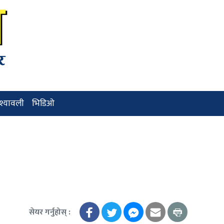
ृश्यावली
भिडिओ
सेयर गर्नुहोस् :