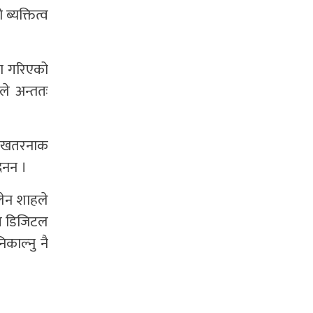
्यक्तित्व
्षा गरिएको
ले अन्ततः
्ने खतरनाक
ैनन ।
ालेन शाहले
ागि डिजिटल
काल्नु नै