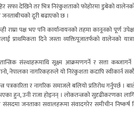
सफा देखिने तर भित्र निरंकुशताको फोहोरमा डुबेको वालेनको ब
क र जनताबीचको दूरी बढाएको छ ।
केही राम्रा पक्ष भए पनि कार्यान्वयनको तहमा कानूनको पूर्ण उपेक
ाई प्राथमिकता दिने जस्ता व्यक्तिपूजातर्फको वालेनको यात्रा
कतान्त्रिक संस्थाहरूमाथि सूक्ष्म आक्रमणगर्ने र सत्ता कब्जागर
रानो, नेपालका नागरिकहरुले यो निरंकुशता कदापि स्वीकार्न सक्द
त्र पत्रकारिता र नागरिक समाजले बलियो प्रतिरोध गर्नुपर्छ । ब
ाचित भएका हुन, उनी राजा होइनन् । लोकतन्त्रको सुदृढीकरणका ल
वभौम संसदमा जनताका सवालहरूमा संवादगरेर समीचीन निष्कर्ष नि