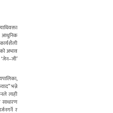
ायाधिवक्ता
नो आधुनिक
कार्यशैली
सनको अभाव
 ‘जेन–जी’
यायपालिका,
ाद” भन्ने
नले त्यही
 र साधारण
जनगर्ने र