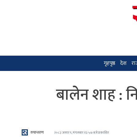
गृहपृष्ठ
देश
रा
बालेन शाह : न
रुपान्तरण
२०८३ असार ९, मंगलबार १३:५७ बजे प्रकाशित