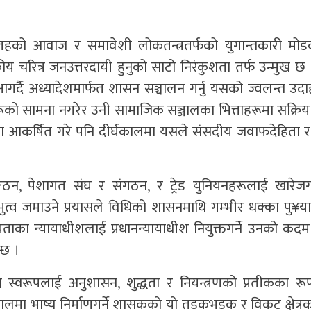
को आवाज र समावेशी लोकतन्त्रतर्फको युगान्तकारी मोड
 चरित्र जनउत्तरदायी हुनुको साटो निरंकुशता तर्फ उन्मुख छ
क्षागर्दै अध्यादेशमार्फत शासन सञ्चालन गर्नु यसको ज्वलन्त उ
रूको सामना नगरेर उनी सामाजिक सञ्जालका भित्ताहरूमा सक्रिय 
पमा आकर्षित गरे पनि दीर्घकालमा यसले संसदीय जवाफदेहिता र
सङ्गठन, पेशागत संघ र संगठन, र ट्रेड युनियनहरूलाई खारेजगर्
थि प्रभुत्व जमाउने प्रयासले विधिको शासनमाथि गम्भीर धक्का पु
ीयताका न्यायाधीशलाई प्रधानन्यायाधीश नियुक्तगर्ने उनको कदम
्छ ।
 स्वरूपलाई अनुशासन, शुद्धता र नियन्त्रणको प्रतीकका रूप
ालमा भाष्य निर्माणगर्ने शासकको यो तडकभडक र विकट क्षेत्रक